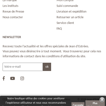
La marque
Mon compte
Les instituts
Suivi commande
Revue de Presse
Livraison et expédition
Nous contacter
Retourner un article
Service client
FAQ
NEWSLETTER
Recevez toute l’actualité et les offres spéciales de Jean d’Estrées.
Vous pouvez vous désinscrire à tout moment. Vous trouverez pour cela nos
informations de contact dans les conditions d'utilisation du site.
Notre boutique utilise des cookies pour améliorer
CGV
-
Mentions légales
-
Confidentialité de vos données
© 2026 Jean d‘Estrées
l'expérience utilisateur et nous vous recommandons
Plus