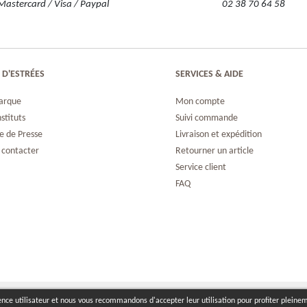
Mastercard / Visa / Paypal
02 38 70 64 58
 D'ESTRÉES
SERVICES & AIDE
arque
Mon compte
nstituts
Suivi commande
e de Presse
Livraison et expédition
 contacter
Retourner un article
Service client
FAQ
ence utilisateur et nous vous recommandons d'accepter leur utilisation pour profiter pleine