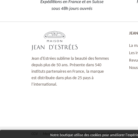
Expéditions en France et en Suisse
sous 48h jours ouvrés
JEAN
La m
Les i
Jean d'Estrées sublime la beauté des femmes
Revu
depuis plus de 50 ans. Présente dans 540
Nous
instituts partenaires en France, la marque
est distribuée dans plus de 25 pays à
l’international.
CGV
-
Mentions légales
-
Confidentialité de vos données
Notre boutique utilise des cookies pour améliorer l'expéri